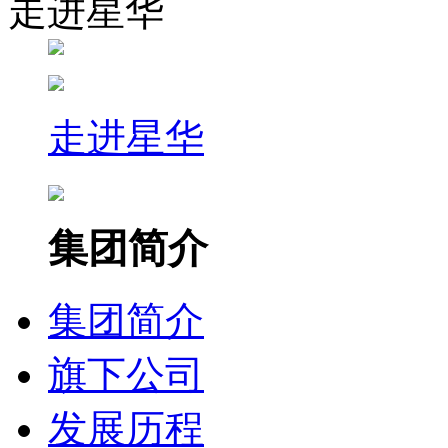
走进星华
走进星华
集团简介
集团简介
旗下公司
发展历程