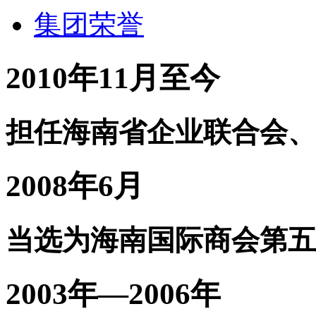
集团荣誉
2010年11月至今
担任海南省企业联合会、
2008年6月
当选为海南国际商会第五
2003年—2006年